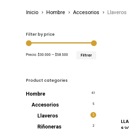
Inicio
Hombre
Accesorios
Llaveros
Filter by price
Precio
Precio
Precio:
$30.000
—
$58.500
Filtrar
mínimo
máximo
Product categories
Hombre
61
Accesorios
5
Llaveros
2
LL
Riñoneras
2
$
3