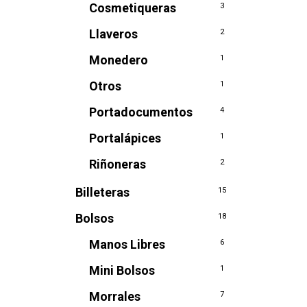
Cosmetiqueras
3
Llaveros
2
Monedero
1
Otros
1
Portadocumentos
4
Portalápices
1
Riñoneras
2
Billeteras
15
Bolsos
18
Manos Libres
6
Mini Bolsos
1
Morrales
7