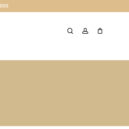
.000
search
account