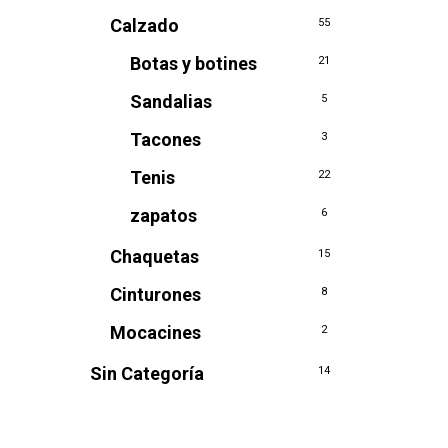
Calzado
55
Botas y botines
21
Sandalias
5
Tacones
3
Tenis
22
zapatos
6
Chaquetas
15
Cinturones
8
Mocacines
2
Sin Categoría
14