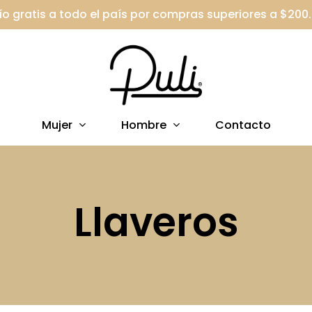
ío gratis a todo el país por compras superiores a $200
Mujer
Hombre
Contacto
Llaveros