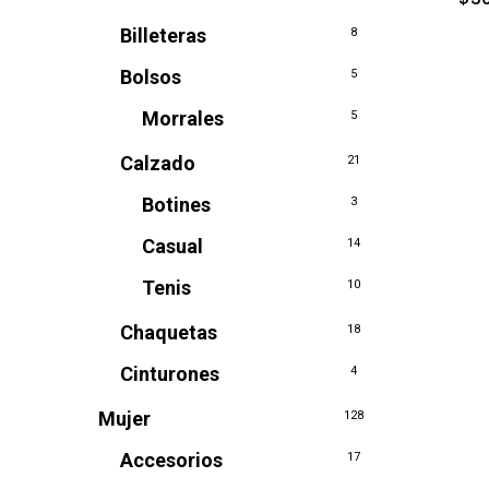
Billeteras
8
Bolsos
5
Morrales
5
Calzado
21
Botines
3
Casual
14
Tenis
10
Chaquetas
18
Cinturones
4
Mujer
128
Accesorios
17