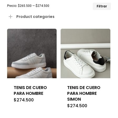
Pre
Pre
Precio:
$265.500
—
$274.500
Filtrar
mín
má
Product categories
TENIS DE CUERO
TENIS DE CUERO
PARA HOMBRE
PARA HOMBRE
SIMON
$
274.500
$
274.500