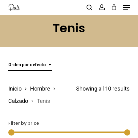
Menu
Skip
search
account
to
Close
Tenis
main
Menu
content
Orden por defecto
Inicio
Hombre
Showing all 10 results
Calzado
Tenis
Filter by price