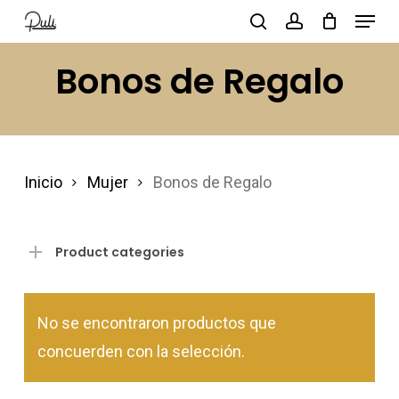
Menu
Skip
search
account
to
Close
Bonos de Regalo
main
Menu
content
Inicio
Mujer
Bonos de Regalo
Product categories
No se encontraron productos que
concuerden con la selección.