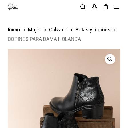
Menu
Skip
search
account
to
Close
main
Menu
Inicio
Mujer
Calzado
Botas y botines
content
BOTINES PARA DAMA HOLANDA