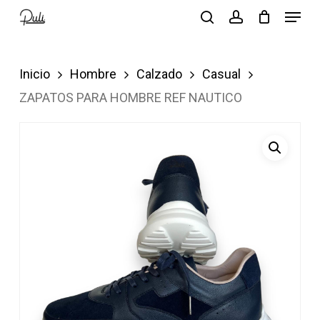
Menu
Skip
search
account
to
Close
main
Menu
Inicio
Hombre
Calzado
Casual
content
ZAPATOS PARA HOMBRE REF NAUTICO