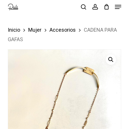
Menu
Skip
search
account
to
Close
main
Menu
Inicio
Mujer
Accesorios
CADENA PARA
content
GAFAS