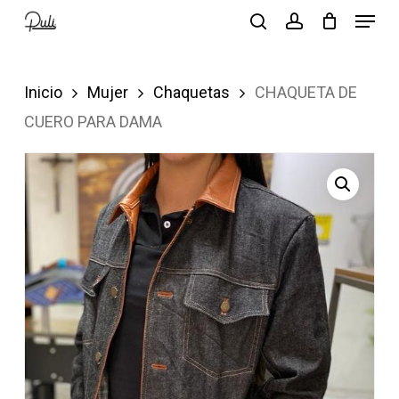
Menu
Skip
search
account
to
Close
main
Menu
Inicio
Mujer
Chaquetas
CHAQUETA DE
content
CUERO PARA DAMA